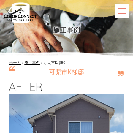
施工事例
ホーム
こだわり
施工について
ホーム
»
施工事例
»
可児市K様邸
可児市K様邸
エアー鉋工法
シロアリ対策
施工事例
会社概要
資料ダウンロード