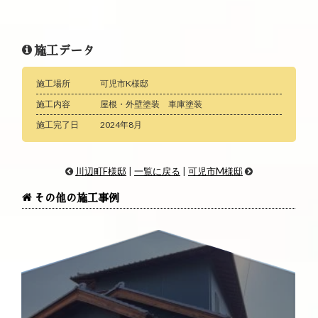
施工データ
施工場所
可児市K様邸
施工内容
屋根・外壁塗装 車庫塗装
施工完了日
2024年8月
川辺町F様邸
|
一覧に戻る
|
可児市M様邸
その他の施工事例